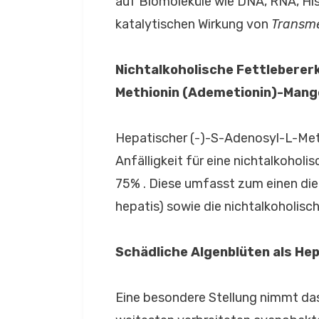
auf Biomoleküle wie DNA, RNA, His
katalytischen Wirkung von
Transm
Nichtalkoholische Fettleberer
Methionin (Ademetionin)-Mang
Hepatischer (-)-S-Adenosyl-L-Met
Anfälligkeit für eine nichtalkohol
75% . Diese umfasst zum einen die 
hepatis) sowie die nichtalkoholisc
Schädliche Algenblüten als He
Eine besondere Stellung nimmt das