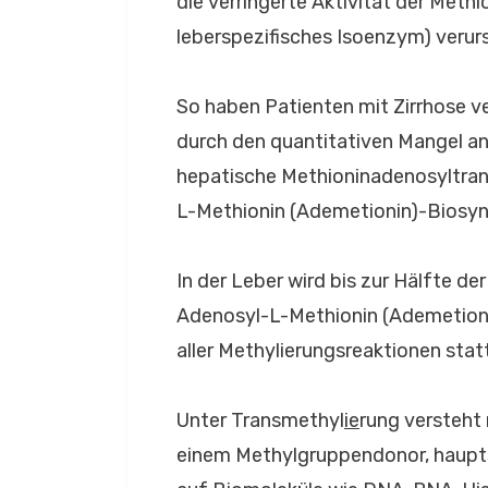
die verringerte Aktivität der Methi
leberspezifisches Isoenzym) verur
So haben Patienten mit Zirrhose ver
durch den quantitativen Mangel an
hepatische Methioninadenosyltran
L-Methionin (Ademetionin)-Biosyn
In der Leber wird bis zur Hälfte d
Adenosyl-L-Methionin (Ademetioni
aller Methylierungsreaktionen statt
Unter Transmethyl
ie
rung versteht
einem Methylgruppendonor, haupts