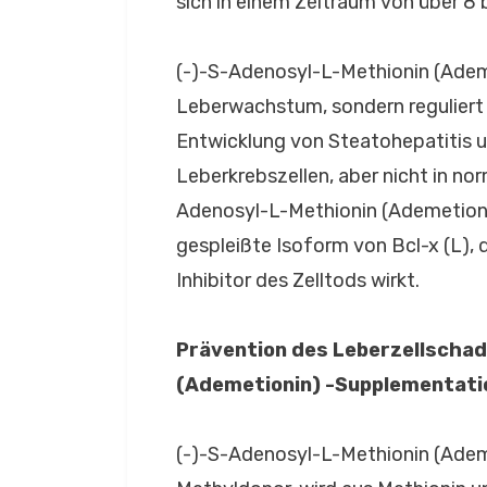
sich in einem Zeitraum von über 8 
(-)-S-Adenosyl-L-Methionin (Ademet
Leberwachstum, sondern reguliert
Entwicklung von Steatohepatitis u
Leberkrebszellen, aber nicht in n
Adenosyl-L-Methionin (Ademetionin)
gespleißte Isoform von Bcl-x (L), 
Inhibitor des Zelltods wirkt.
Prävention des Leberzellschad
(Ademetionin) -Supplementati
(-)-S-Adenosyl-L-Methionin (Ademe