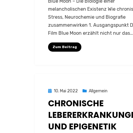
Blue Moon – Die Biologie einer
melancholischen Existenz Wie chroni
Stress, Neurochemie und Biografie
zusammenwirken 1. Ausgangspunkt D
Film Blue Moon erzählt nicht nur das…
Zum Beitrag
Posted
10. Mai 2022
Allgemein
on
CHRONISCHE
LEBERERKRANKUNG
UND EPIGENETIK