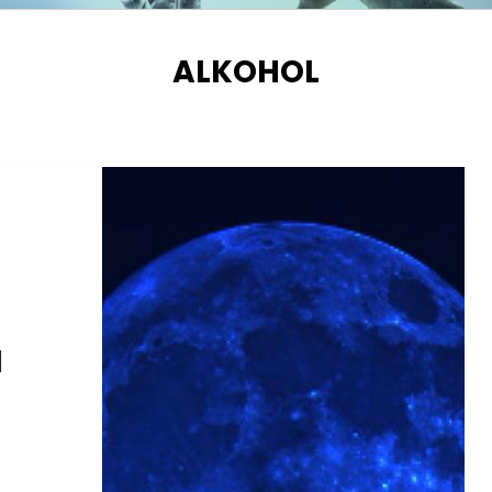
SCHLAGWORT
:
ALKOHOL
N