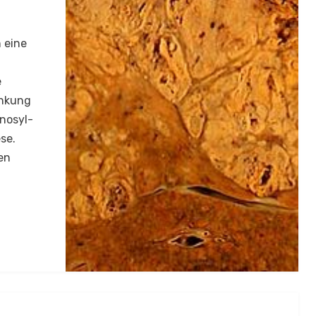
 eine
e
ankung
nosyl-
se.
en