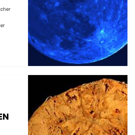
scher
er
EN