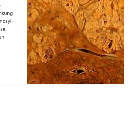
e
ankung
nosyl-
se.
en