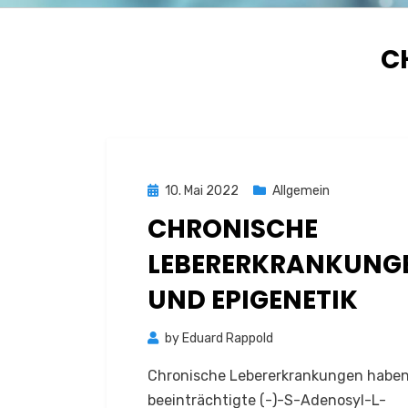
S
:
C
Posted
10. Mai 2022
Allgemein
on
CHRONISCHE
LEBERERKRANKUNG
UND EPIGENETIK
by
Eduard Rappold
Chronische Lebererkrankungen haben
beeinträchtigte (-)-S-Adenosyl-L-