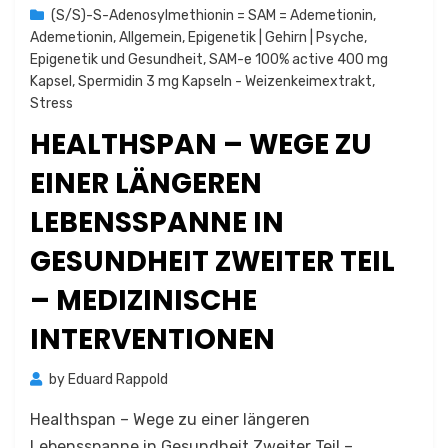
on
(S/S)-S-Adenosylmethionin = SAM = Ademetionin
,
Ademetionin
,
Allgemein
,
Epigenetik | Gehirn | Psyche
,
Epigenetik und Gesundheit
,
SAM-e 100% active 400 mg
Kapsel
,
Spermidin 3 mg Kapseln - Weizenkeimextrakt
,
Stress
HEALTHSPAN – WEGE ZU
EINER LÄNGEREN
LEBENSSPANNE IN
GESUNDHEIT ZWEITER TEIL
– MEDIZINISCHE
INTERVENTIONEN
by
Eduard Rappold
Healthspan – Wege zu einer längeren
Lebensspanne in Gesundheit Zweiter Teil –