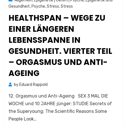
Allgemein
,
Epigenetik | Gehirn | Psyche
,
Epigenetik und
Gesundheit
,
Psyche
,
Stress
,
Stress
HEALTHSPAN – WEGE ZU
EINER LÄNGEREN
LEBENSSPANNE IN
GESUNDHEIT. VIERTER TEIL
– ORGASMUS UND ANTI-
AGEING
by
Eduard Rappold
12. Orgasmus und Anti-Ageing SEX 3 MAL DIE
WOCHE und 10 JAHRE jünger: STUDIE Secrets of
the Superyoung: The Scientific Reasons Some
People Look…