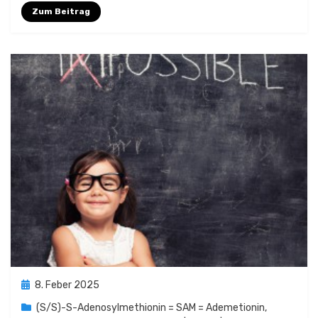
Zum Beitrag
Posted
8. Feber 2025
on
(S/S)-S-Adenosylmethionin = SAM = Ademetionin
,