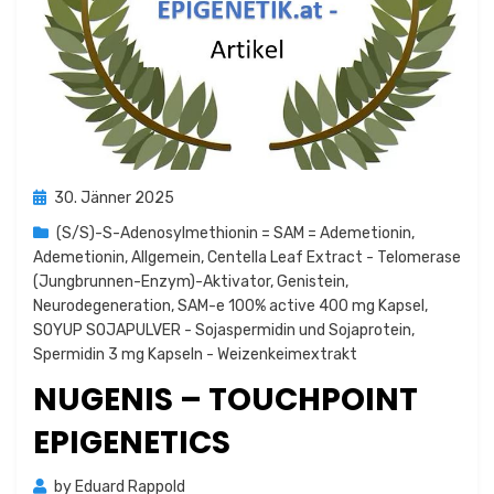
Posted
30. Jänner 2025
on
(S/S)-S-Adenosylmethionin = SAM = Ademetionin
,
Ademetionin
,
Allgemein
,
Centella Leaf Extract - Telomerase
(Jungbrunnen-Enzym)-Aktivator
,
Genistein
,
Neurodegeneration
,
SAM-e 100% active 400 mg Kapsel
,
SOYUP SOJAPULVER - Sojaspermidin und Sojaprotein
,
Spermidin 3 mg Kapseln - Weizenkeimextrakt
NUGENIS – TOUCHPOINT
EPIGENETICS
by
Eduard Rappold