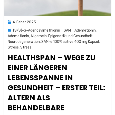
Posted
4. Feber 2025
on
(S/S)-S-Adenosylmethionin = SAM = Ademetionin
,
Ademetionin
,
Allgemein
,
Epigenetik und Gesundheit
,
Neurodegeneration
,
SAM-e 100% active 400 mg Kapsel
,
Stress
,
Stress
HEALTHSPAN – WEGE ZU
EINER LÄNGEREN
LEBENSSPANNE IN
GESUNDHEIT – ERSTER TEIL:
ALTERN ALS
BEHANDELBARE