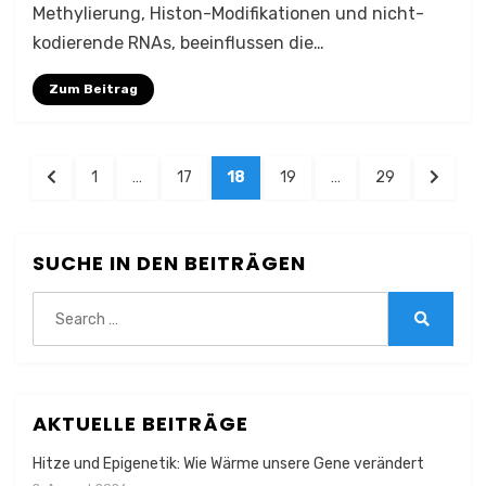
Methylierung, Histon-Modifikationen und nicht-
kodierende RNAs, beeinflussen die…
Zum Beitrag
Seitennummerierung
PREVIOUS
PAGE
PAGE
PAGE
PAGE
PAGE
NEXT
1
…
17
18
19
…
29
der
PAGE
PAGE
Beiträge
SUCHE IN DEN BEITRÄGEN
Search
for:
Search
AKTUELLE BEITRÄGE
Hitze und Epigenetik: Wie Wärme unsere Gene verändert