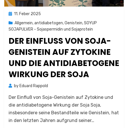
Posted
11. Feber 2025
on
Allgemein
,
antidiabetogen
,
Genistein
,
SOYUP
SOJAPULVER - Sojaspermidin und Sojaprotein
DER EINFLUSS VON SOJA-G
ENISTEIN AUF ZYTOKINE U
ND DIE ANTIDIABETOGENE W
IRKUNG DER SOJA
by
Eduard Rappold
Der Einfluß von Soja-Genistein auf Zytokine und
die antidiabetogene Wirkung der Soja Soja,
insbesondere seine Bestandteile wie Genistein, hat
in den letzten Jahren aufgrund seiner…