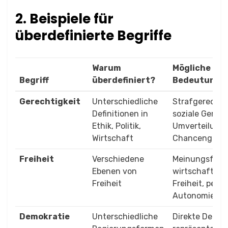
2. Beispiele für
überdefinierte Begriffe
Warum
Mögliche
Begriff
überdefiniert?
Bedeutunge
Gerechtigkeit
Unterschiedliche
Strafgerechtig
Definitionen in
soziale Gerech
Ethik, Politik,
Umverteilung,
Wirtschaft
Chancengleic
Freiheit
Verschiedene
Meinungsfreih
Ebenen von
wirtschaftlic
Freiheit
Freiheit, pers
Autonomie
Demokratie
Unterschiedliche
Direkte Demok