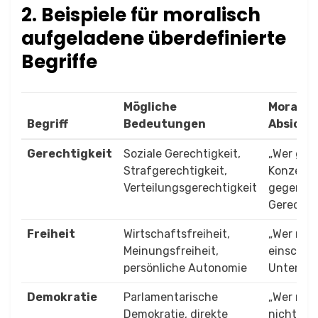
2. Beispiele für moralisch
aufgeladene überdefinierte
Begriffe
Mögliche
Moralis
Begriff
Bedeutungen
Absiche
Gerechtigkeit
Soziale Gerechtigkeit,
„Wer geg
Strafgerechtigkeit,
Konzept is
Verteilungsgerechtigkeit
gegen
Gerechtig
Freiheit
Wirtschaftsfreiheit,
„Wer mein
Meinungsfreiheit,
einschrän
persönliche Autonomie
Unterdrü
Demokratie
Parlamentarische
„Wer mein
Demokratie, direkte
nicht unt