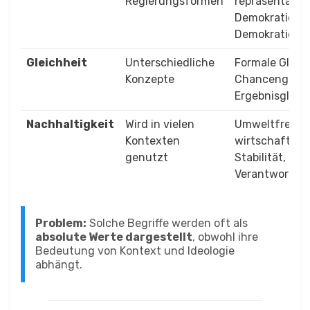
Regierungsformen
repräsentativ
Demokratie, li
Demokratie
Gleichheit
Unterschiedliche
Formale Gleich
Konzepte
Chancengleich
Ergebnisgleic
Nachhaltigkeit
Wird in vielen
Umweltfreundl
Kontexten
wirtschaftlic
genutzt
Stabilität, soz
Verantwortun
Problem:
Solche Begriffe werden oft als
absolute Werte dargestellt
, obwohl ihre
Bedeutung von Kontext und Ideologie
abhängt.