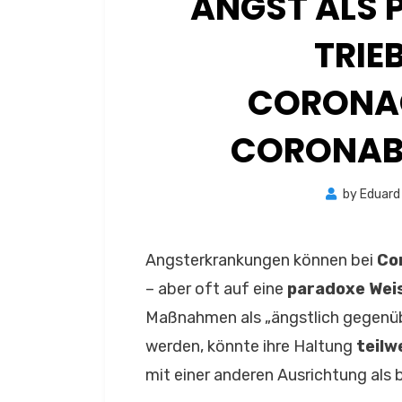
ANGST ALS 
TRIE
CORONA
CORONAB
by
Eduard
Angsterkrankungen können bei
Co
– aber oft auf eine
paradoxe Wei
Maßnahmen als „ängstlich gegenüb
werden, könnte ihre Haltung
teilw
mit einer anderen Ausrichtung als