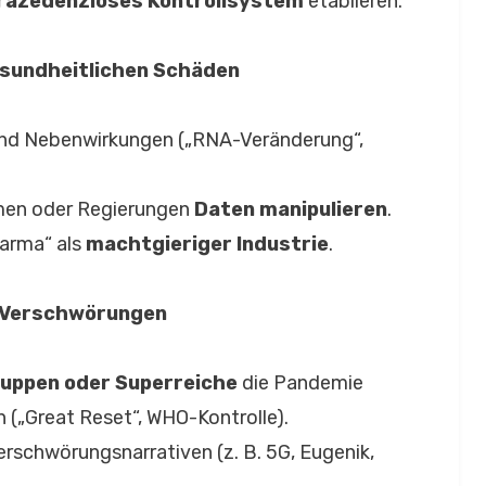
räzedenzloses Kontrollsystem
etablieren.
esundheitlichen Schäden
und Nebenwirkungen („RNA-Veränderung“,
men oder Regierungen
Daten manipulieren
.
arma“ als
machtgieriger Industrie
.
 & Verschwörungen
uppen oder Superreiche
die Pandemie
(„Great Reset“, WHO-Kontrolle).
rschwörungsnarrativen (z. B. 5G, Eugenik,