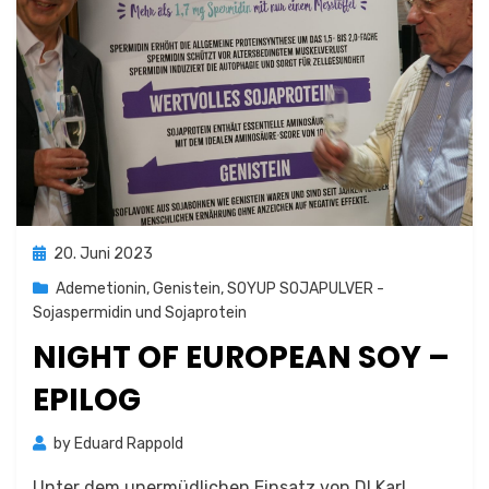
Posted
20. Juni 2023
on
Ademetionin
,
Genistein
,
SOYUP SOJAPULVER -
Sojaspermidin und Sojaprotein
NIGHT OF EUROPEAN SOY –
EPILOG
by
Eduard Rappold
Unter dem unermüdlichen Einsatz von DI Karl