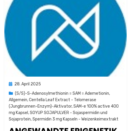
Posted
28. April 2025
on
(S/S)-S-Adenosylmethionin = SAM = Ademetionin
,
Allgemein
,
Centella Leaf Extract - Telomerase
(Jungbrunnen-Enzym)-Aktivator
,
SAM-e 100% active 400
mg Kapsel
,
SOYUP SOJAPULVER - Sojaspermidin und
Sojaprotein
,
Spermidin 3 mg Kapseln - Weizenkeimextrakt