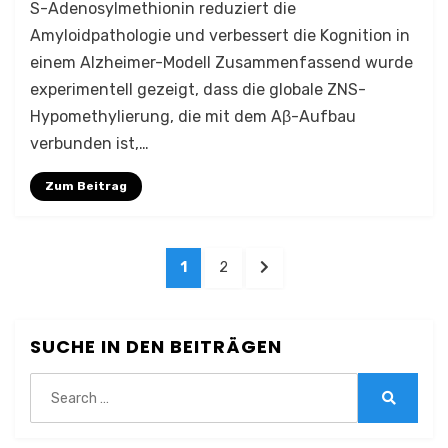
S-Adenosylmethionin reduziert die
Amyloidpathologie und verbessert die Kognition in
einem Alzheimer-Modell Zusammenfassend wurde
experimentell gezeigt, dass die globale ZNS-
Hypomethylierung, die mit dem Aβ-Aufbau
verbunden ist,…
Zum Beitrag
Seitennummerierung
PAGE
PAGE
NEXT
1
2
der
PAGE
Beiträge
SUCHE IN DEN BEITRÄGEN
Search
for:
Search