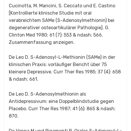
Cucinotta, M. Mancini, S. Ceccato und E. Castino
[Kontrollierte klinische Studie mit oral
verabreichtem SAMe (S-Adenosylmethionin) bei
degenerativer osteoartikulärer Pathologie]. G.
Clinton Med 1980; 61 (7): 553 & ndash; 566.
Zusammenfassung anzeigen.
De Leo D. S-Adenosyl-L-Methionin (SAMe) in der
klinischen Praxis: vorläufiger Bericht über 75
kleinere Depressive. Curr Ther Res 1985; 37 (4): 658
& ndash; 661.
De Leo D. S-Adenosylmethionin als
Antidepressivum: eine Doppelblindstudie gegen
Placebo. Curr Ther Res 1987; 41 (6): 865 & ndash;
870.
De Vanna M und Rigamonti R. Orales S-Adenosyl-L-