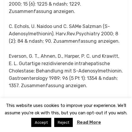
2000; 15 (6): 1225 & ndash; 1229.
Zusammenfassung anzeigen.
C. Echols, U. Naidoo und C. SAMe Salzman (S-
Adenosylmethionin). Harv.Rev.Psychiatry 2000; 8
(2): 84 & ndash; 90. Zusammenfassung anzeigen.
Everson, G. T., Ahnen, D., Harper, P. C. und Krawitt,
E. L. Gutartige rezidivierende intrahepatische
Cholestase: Behandlung mit S-Adenosylmethionin.
Gastroenterology 1989; 96 (5 Pt 1): 1354 & ndash;
1357. Zusammenfassung anzeigen.
Fava, M., Rosenbaum, J.F., Birnbaum, R., Kelly, K.,
This website uses cookies to improve your experience. We'll
Otto, M.W. und MacLaughlin, R. Die
assume you're ok with this, but you can opt-out if you wish.
Thyrotropinreaktion auf das Thyrotropin
Read More
freisetzende Hormon als Prädiktor für das
Accept
Reject
Ansprechen auf die Behandlung bei depressiven