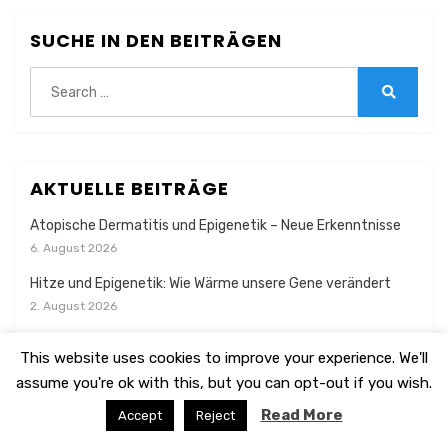
SUCHE IN DEN BEITRÄGEN
Search
for:
Search
AKTUELLE BEITRÄGE
Atopische Dermatitis und Epigenetik – Neue Erkenntnisse
6. August 2026
Hitze und Epigenetik: Wie Wärme unsere Gene verändert
2. August 2026
Centella asiatica: Wirkung auf Gedächtnis, Telomerase und
This website uses cookies to improve your experience. We'll
gesundes Altern
assume you're ok with this, but you can opt-out if you wish.
30. Juli 2026
Read More
Accept
Reject
Die Epigenetik der Angst: Wie Sprache, Uremotionen und das
Gehirn unsere Wirklichkeit formen