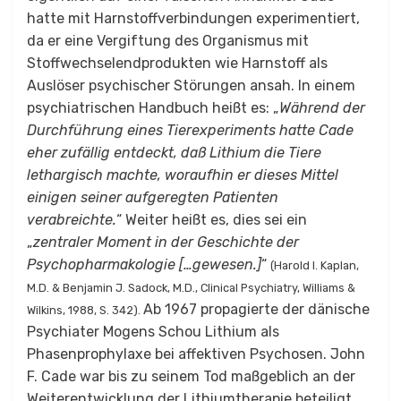
hatte mit Harnstoffverbindungen experimentiert,
da er eine Vergiftung des Organismus mit
Stoffwechselendprodukten wie Harnstoff als
Auslöser psychischer Störungen ansah. In einem
psychiatrischen Handbuch heißt es: „
Während der
Durchführung eines Tierexperiments hatte Cade
eher zufällig entdeckt, daß Lithium die Tiere
lethargisch machte, woraufhin er dieses Mittel
einigen seiner aufgeregten Patienten
verabreichte.
“ Weiter heißt es, dies sei ein
„
zentraler Moment in der Geschichte der
Psychopharmakologie […gewesen.]
“
(Harold I. Kaplan,
M.D. & Benjamin J. Sadock, M.D., Clinical Psychiatry, Williams &
Ab 1967 propagierte der dänische
Wilkins, 1988, S. 342).
Psychiater Mogens Schou Lithium als
Phasenprophylaxe bei affektiven Psychosen. John
F. Cade war bis zu seinem Tod maßgeblich an der
Weiterentwicklung der Lithiumtherapie beteiligt.