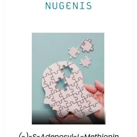
(-)-S-Adenosyl-L-Methionin