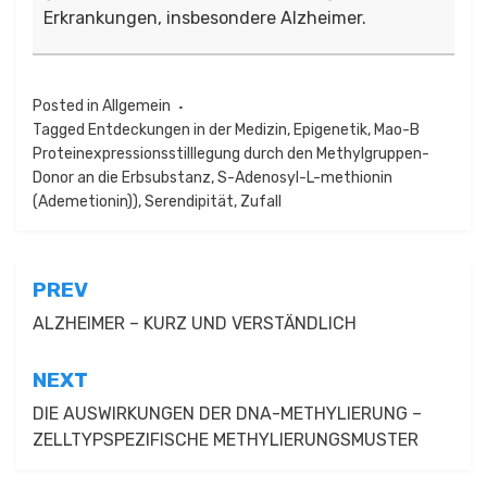
Erkrankungen, insbesondere Alzheimer.
Posted in
Allgemein
Tagged
Entdeckungen in der Medizin
,
Epigenetik
,
Mao-B
Proteinexpressionsstilllegung durch den Methylgruppen-
Donor an die Erbsubstanz
,
S-Adenosyl-L-methionin
(Ademetionin))
,
Serendipität
,
Zufall
Beitragsnavigation
PREV
ALZHEIMER – KURZ UND VERSTÄNDLICH
NEXT
DIE AUSWIRKUNGEN DER DNA-METHYLIERUNG –
ZELLTYPSPEZIFISCHE METHYLIERUNGSMUSTER