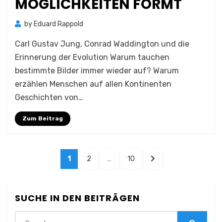
MÖGLICHKEITEN FORMT
by
Eduard Rappold
Carl Gustav Jung, Conrad Waddington und die
Erinnerung der Evolution Warum tauchen
bestimmte Bilder immer wieder auf? Warum
erzählen Menschen auf allen Kontinenten
Geschichten von…
Zum Beitrag
Seitennummerierung
PAGE
PAGE
PAGE
NEXT
1
2
…
10
der
PAGE
Beiträge
SUCHE IN DEN BEITRÄGEN
Search