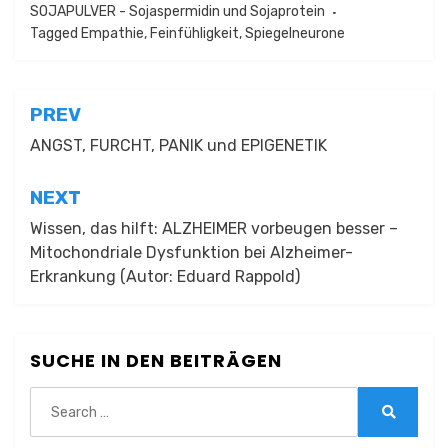
SOJAPULVER - Sojaspermidin und Sojaprotein
Tagged
Empathie
,
Feinfühligkeit
,
Spiegelneurone
Beitragsnavigation
PREV
ANGST, FURCHT, PANIK und EPIGENETIK
NEXT
Wissen, das hilft: ALZHEIMER vorbeugen besser –
Mitochondriale Dysfunktion bei Alzheimer-
Erkrankung (Autor: Eduard Rappold)
SUCHE IN DEN BEITRÄGEN
Search
for:
Search