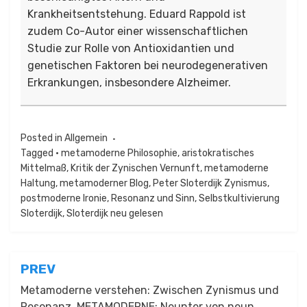
Krankheitsentstehung. Eduard Rappold ist
zudem Co-Autor einer wissenschaftlichen
Studie zur Rolle von Antioxidantien und
genetischen Faktoren bei neurodegenerativen
Erkrankungen, insbesondere Alzheimer.
Posted in
Allgemein
Tagged
• metamoderne Philosophie
,
aristokratisches
Mittelmaß
,
Kritik der Zynischen Vernunft
,
metamoderne
Haltung
,
metamoderner Blog
,
Peter Sloterdijk Zynismus
,
postmoderne Ironie
,
Resonanz und Sinn
,
Selbstkultivierung
Sloterdijk
,
Sloterdijk neu gelesen
Beitragsnavigation
PREV
Metamoderne verstehen: Zwischen Zynismus und
Resonanz. METAMODERNE: Neunter von neun