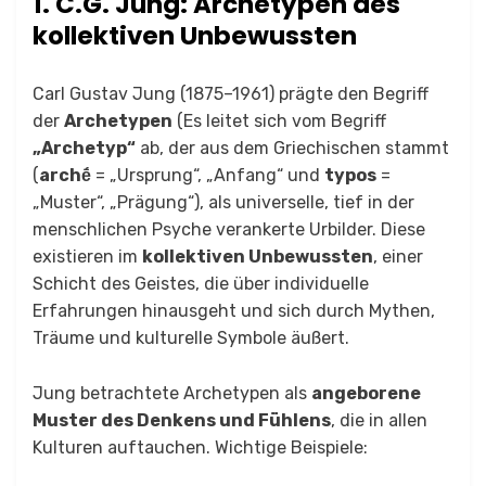
1. C.G. Jung: Archetypen des
kollektiven Unbewussten
Carl Gustav Jung (1875–1961) prägte den Begriff
der
Archetypen
(Es leitet sich vom Begriff
„Archetyp“
ab, der aus dem Griechischen stammt
(
archḗ
= „Ursprung“, „Anfang“ und
typos
=
„Muster“, „Prägung“), als universelle, tief in der
menschlichen Psyche verankerte Urbilder. Diese
existieren im
kollektiven Unbewussten
, einer
Schicht des Geistes, die über individuelle
Erfahrungen hinausgeht und sich durch Mythen,
Träume und kulturelle Symbole äußert.
Jung betrachtete Archetypen als
angeborene
Muster des Denkens und Fühlens
, die in allen
Kulturen auftauchen. Wichtige Beispiele: