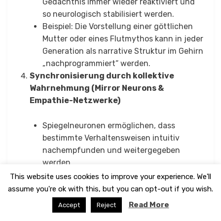
Gedächtnis immer wieder reaktiviert und
so neurologisch stabilisiert werden.
Beispiel: Die Vorstellung einer göttlichen
Mutter oder eines Flutmythos kann in jeder
Generation als narrative Struktur im Gehirn
„nachprogrammiert“ werden.
Synchronisierung durch kollektive
Wahrnehmung (Mirror Neurons &
Empathie-Netzwerke)
Spiegelneuronen ermöglichen, dass
bestimmte Verhaltensweisen intuitiv
nachempfunden und weitergegeben
werden.
Beispiel: Heldenreisen oder Opfermythen
This website uses cookies to improve your experience. We'll
folgen universellen Mustern, weil sie auf
assume you're ok with this, but you can opt-out if you wish.
tiefen, im Gehirn verankerten sozialen
Read More
Accept
Reject
Mechanismen beruhen.