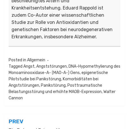
beschleunigtes Altern und
Krankheitsentstehung. Eduard Rappold ist
zudem Co-Autor einer wissenschaftlichen
Studie zur Rolle von Antioxidantien und
genetischen Faktoren bei neurodegenerativen
Erkrankungen, insbesondere Alzheimer.
Posted in
Allgemein
Tagged
Angst
,
Angststörungen
,
DNA-Hypomethylierung des
Monoaminooxidase-A- (MAO-A-) Gens
,
epigenetische
Pilotstudie bei Panikstörung
,
Komorbiditäten bei
Angststörungen
,
Panikstörung
,
Posttraumatische
Belastungsstörung und erhöhte MAOB-Expression
,
Walter
Cannon
Beitragsnavigation
PREV