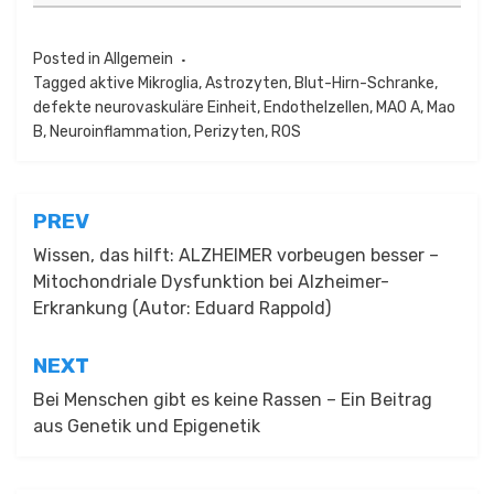
Posted in
Allgemein
Tagged
aktive Mikroglia
,
Astrozyten
,
Blut-Hirn-Schranke
,
defekte neurovaskuläre Einheit
,
Endothelzellen
,
MAO A
,
Mao
B
,
Neuroinflammation
,
Perizyten
,
ROS
Beitragsnavigation
PREV
Wissen, das hilft: ALZHEIMER vorbeugen besser –
Mitochondriale Dysfunktion bei Alzheimer-
Erkrankung (Autor: Eduard Rappold)
NEXT
Bei Menschen gibt es keine Rassen – Ein Beitrag
aus Genetik und Epigenetik