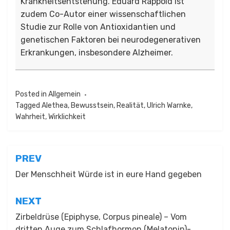
Krankheitsentstehung. Eduard Rappold ist
zudem Co-Autor einer wissenschaftlichen
Studie zur Rolle von Antioxidantien und
genetischen Faktoren bei neurodegenerativen
Erkrankungen, insbesondere Alzheimer.
Posted in
Allgemein
Tagged
Alethea
,
Bewusstsein
,
Realität
,
Ulrich Warnke
,
Wahrheit
,
Wirklichkeit
Beitragsnavigation
PREV
Der Menschheit Würde ist in eure Hand gegeben
NEXT
Zirbeldrüse (Epiphyse, Corpus pineale) – Vom
dritten Auge zum Schlafhormon (Melatonin)-