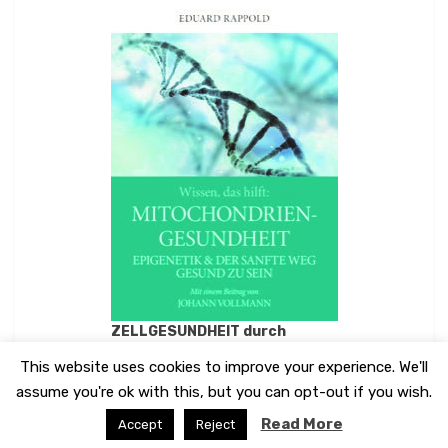
ZELLGESUNDHEIT durch
MITOCHONDRIENGESUNDHEIT
This website uses cookies to improve your experience. We'll
assume you're ok with this, but you can opt-out if you wish.
Dr.med. Eduard Rappold, MSc.
Read More
Accept
Reject
Amphibious Theme by
TemplatePocket
⋅
Powered by
WordPress