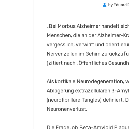
by
Eduard 
„Bei Morbus Alzheimer handelt sich
Menschen, die an der Alzheimer-K
vergesslich, verwirrt und orientier
Nervenzellen im Gehirn zurückzufüh
(zitiert nach „Öffentliches Gesundh
Als kortikale Neurodegeneration, w
Ablagerung extrazellulären ß-Amyloi
(neurofibrilläre Tangles) definiert.
Neuronenverlust.
Die Frage, ob Beta-Amyloid Plaque