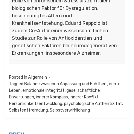
Rolle von chronischem Stress als zentralem
biologischen Faktor für Dysregulation,
beschleunigtes Altern und
Krankheitsentstehung. Eduard Rappold ist
zudem Co-Autor einer wissenschaftlichen
Studie zur Rolle von Antioxidantien und
genetischen Faktoren bei neurodegenerativen
Erkrankungen, insbesondere Alzheimer.
Posted in
Allgemein
Tagged
Balance zwischen Anpassung und Echtheit
,
echtes
Leben
,
emotionale Integrität
,
gesellschaftliche
Erwartungen
,
innerer Kompass
,
innerer Konflikt
,
Persönlichkeitsentwicklung
,
psychologische Authentizität
,
Selbstentfremdung
,
Selbstverwirklichung