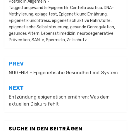
Posted in
Allgemein
Tagged
angewandte Epigenetik
,
Centella asiatica
,
DNA-
Methylierung
,
epiage test
,
Epigenetik und Ernährung
,
Epigenetik und Stress
,
epigenetisch aktive Nährstoffe
,
epigenetische Selbststeuerung
,
gesunde Genregulation
,
gesundes Altern
,
Lebensstilmedizin
,
neurodegenerative
Prävention
,
SAM-e
,
Spermidin
,
Zellschutz
Beitragsnavigation
PREV
NUGENIS – Epigenetische Gesundheit mit System
NEXT
Entzündung epigenetisch ernähren: Was dem
aktuellen Diskurs fehlt
SUCHE IN DEN BEITRÄGEN