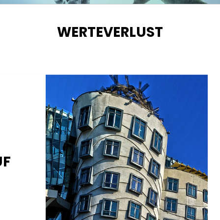
SCHLAGWORT
:
WERTEVERLUST
UF