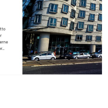
otto
r
derne
er…