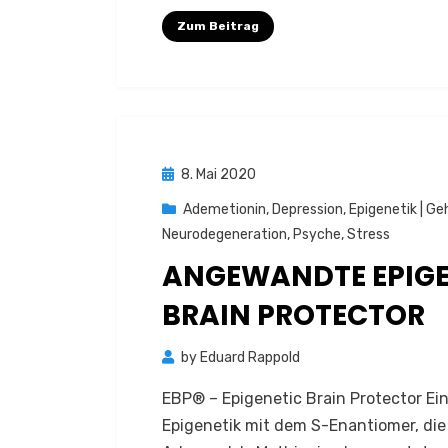
Zum Beitrag
Posted
8. Mai 2020
on
Ademetionin
,
Depression
,
Epigenetik | Ge
Neurodegeneration
,
Psyche
,
Stress
ANGEWANDTE EPIGEN
BRAIN PROTECTOR
by
Eduard Rappold
EBP® – Epigenetic Brain Protector 
Epigenetik mit dem S-Enantiomer, die 