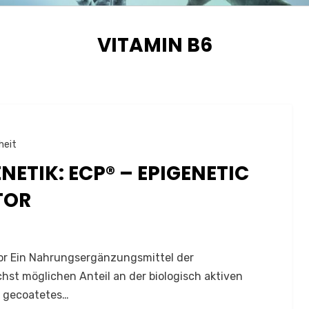
SCHLAGWORT
:
VITAMIN B6
heit
ETIK: ECP® – EPIGENETIC
TOR
or Ein Nahrungsergänzungsmittel der
st möglichen Anteil an der biologisch aktiven
s gecoatetes…