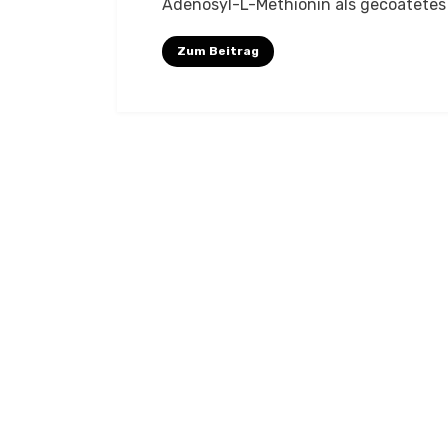
Adenosyl-L-Methionin als gecoatetes
Zum Beitrag