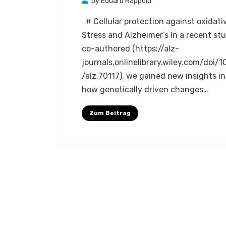
by
Eduard Rappold
# Cellular protection against oxidati
Stress and Alzheimer’s In a recent stu
co-authored (https://alz-
journals.onlinelibrary.wiley.com/doi/1
/alz.70117), we gained new insights in
how genetically driven changes…
Zum Beitrag