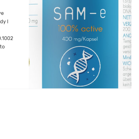
ve
dy I
0.1002
to