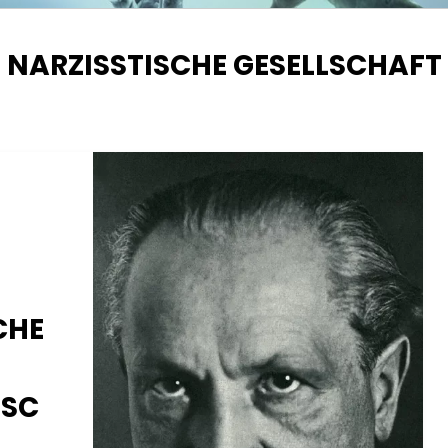
SCHLAGWORT
:
NARZISSTISCHE GESELLSCHAFT
CHE
ISC