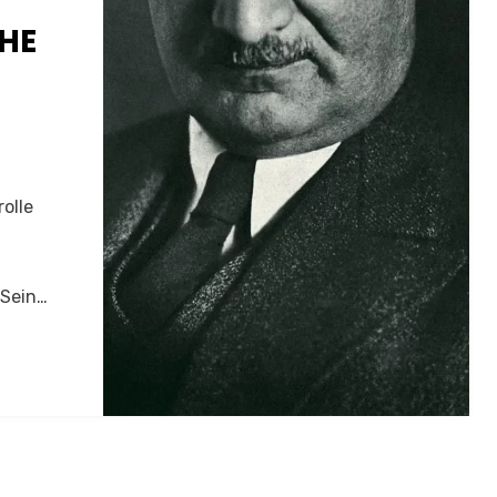
HE
olle
 Sein…