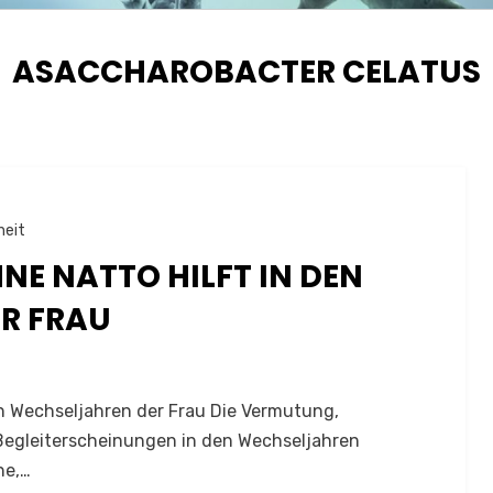
SCHLAGWORT
:
ASACCHAROBACTER CELATUS
heit
NE NATTO HILFT IN DEN
R FRAU
en Wechseljahren der Frau Die Vermutung,
egleiterscheinungen in den Wechseljahren
he,…