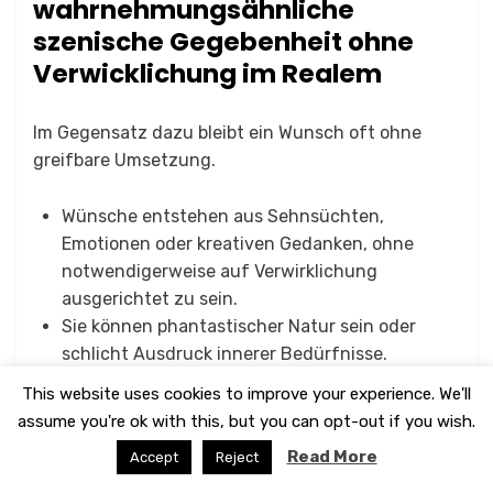
wahrnehmungsähnliche
szenische Gegebenheit ohne
Verwicklichung im Realem
Im Gegensatz dazu bleibt ein Wunsch oft ohne
greifbare Umsetzung.
Wünsche entstehen aus Sehnsüchten,
Emotionen oder kreativen Gedanken, ohne
notwendigerweise auf Verwirklichung
ausgerichtet zu sein.
Sie können phantastischer Natur sein oder
schlicht Ausdruck innerer Bedürfnisse.
Beispiel:
„Ich wünschte, ich könnte fliegen.“
Hier
This website uses cookies to improve your experience. We'll
fehlt eine realistische Absicht zur Umsetzung –
assume you're ok with this, but you can opt-out if you wish.
es ist eine bloße Vorstellung.
Read More
Accept
Reject