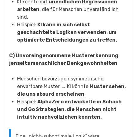
KI könnte mit
unendlichen Regressionen
arbeiten
, die für Menschen unverständlich
sind.
Beispiel:
KI kann in sich selbst
geschachtelte Logiken verwenden, um
optimierte Entscheidungen zu treffen.
C) Unvoreingenommene Mustererkennung
jenseits menschlicher Denkgewohnheiten
Menschen bevorzugen symmetrische,
erwartbare Muster → KI könnte
Muster sehen,
die uns absurd erscheinen
.
Beispiel:
AlphaZero entwickelte in Schach
und Go Strategien, die Menschen nicht
intuitiv nachvollziehen konnten.
Eine „nicht-suboptimale Logik“ wäre