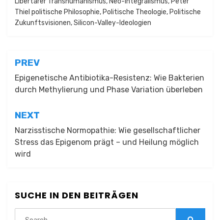
Libertärer Transhumanismus
,
Neo-Integralismus
,
Peter
Thiel politische Philosophie
,
Politische Theologie
,
Politische
Zukunftsvisionen
,
Silicon-Valley-Ideologien
Beitragsnavigation
PREV
Epigenetische Antibiotika-Resistenz: Wie Bakterien
durch Methylierung und Phase Variation überleben
NEXT
Narzisstische Normopathie: Wie gesellschaftlicher
Stress das Epigenom prägt – und Heilung möglich
wird
SUCHE IN DEN BEITRÄGEN
Search