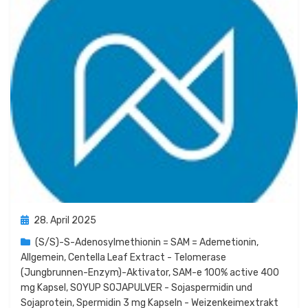
Posted
28. April 2025
on
(S/S)-S-Adenosylmethionin = SAM = Ademetionin
,
Allgemein
,
Centella Leaf Extract - Telomerase
(Jungbrunnen-Enzym)-Aktivator
,
SAM-e 100% active 400
mg Kapsel
,
SOYUP SOJAPULVER - Sojaspermidin und
Sojaprotein
,
Spermidin 3 mg Kapseln - Weizenkeimextrakt