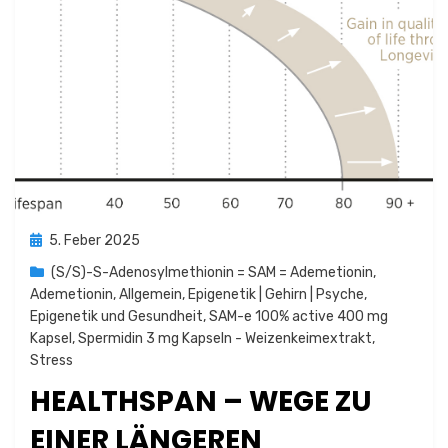
Posted
5. Feber 2025
on
(S/S)-S-Adenosylmethionin = SAM = Ademetionin
,
Ademetionin
,
Allgemein
,
Epigenetik | Gehirn | Psyche
,
Epigenetik und Gesundheit
,
SAM-e 100% active 400 mg
Kapsel
,
Spermidin 3 mg Kapseln - Weizenkeimextrakt
,
Stress
HEALTHSPAN – WEGE ZU
EINER LÄNGEREN