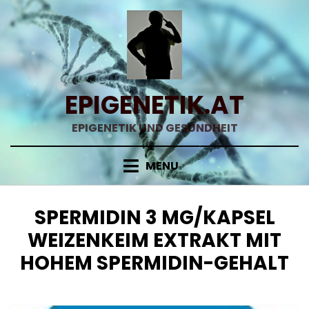
Skip
to
content
EPIGENETIK.AT
EPIGENETIK UND GESUNDHEIT
MENU
SCHLAGWORT
:
SPERMIDIN 3 MG/KAPSEL
WEIZENKEIM EXTRAKT MIT
HOHEM SPERMIDIN-GEHALT