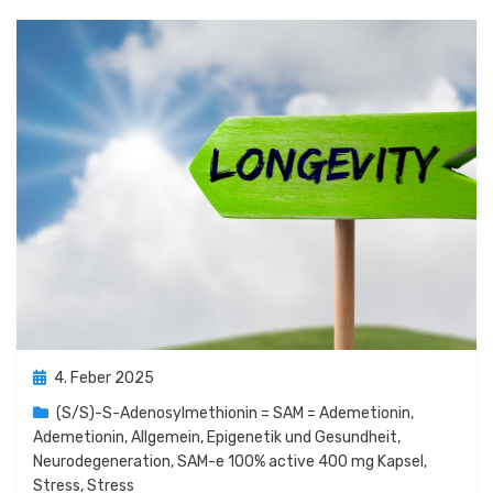
Posted
4. Feber 2025
on
(S/S)-S-Adenosylmethionin = SAM = Ademetionin
,
Ademetionin
,
Allgemein
,
Epigenetik und Gesundheit
,
Neurodegeneration
,
SAM-e 100% active 400 mg Kapsel
,
Stress
,
Stress