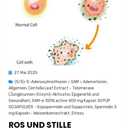
Posted
27. Mai 2025
on
(S/S)-S-Adenosylmethionin = SAM = Ademetionin
,
Allgemein
,
Centella Leaf Extract - Telomerase
(Jungbrunnen-Enzym)-Aktivator
,
Epigenetik und
Gesundheit
,
SAM-e 100% active 400 mg Kapsel
,
SOYUP
SOJAPULVER - Sojaspermidin und Sojaprotein
,
Spermidin 3
mg Kapseln - Weizenkeimextrakt
,
Stress
ROS UND STILLE