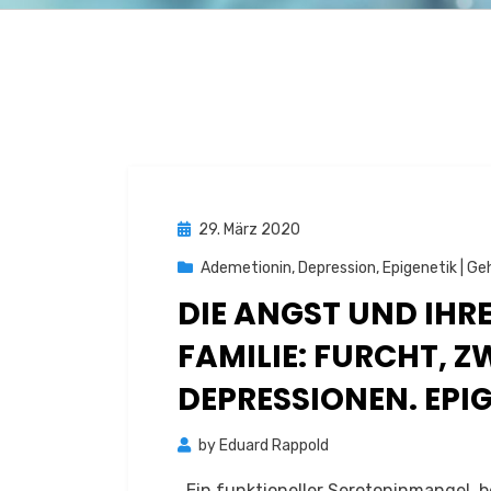
Posted
29. März 2020
on
Ademetionin
,
Depression
,
Epigenetik | Ge
DIE ANGST UND IH
FAMILIE: FURCHT, 
DEPRESSIONEN. EPI
by
Eduard Rappold
Ein funktioneller Serotoninmangel, 