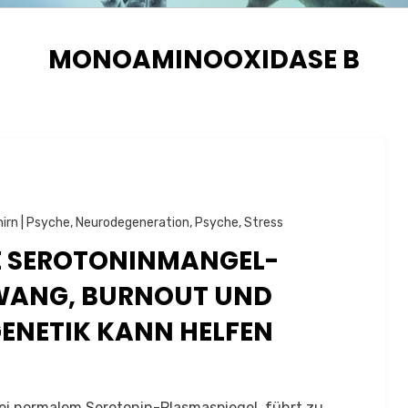
SCHLAGWORT
:
MONOAMINOOXIDASE B
hirn | Psyche
,
Neurodegeneration
,
Psyche
,
Stress
RE SEROTONINMANGEL-
ZWANG, BURNOUT UND
GENETIK KANN HELFEN
bei normalem Serotonin-Plasmaspiegel, führt zu