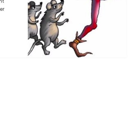
nt´
ner