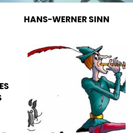
SCHLAGWORT
:
HANS-WERNER SINN
ES
S