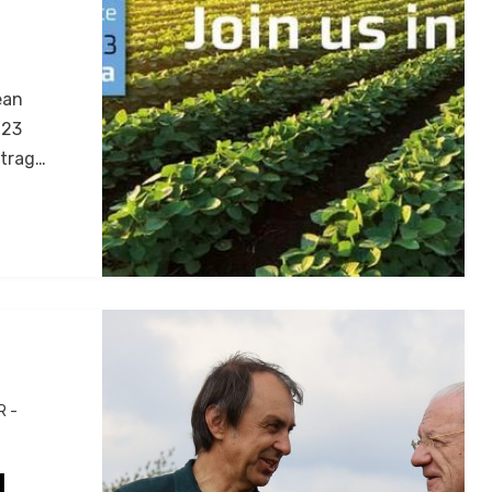
ean
 23
itrag…
 -
N