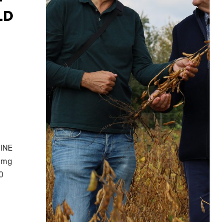
LD
H
3
INE
7mg
0