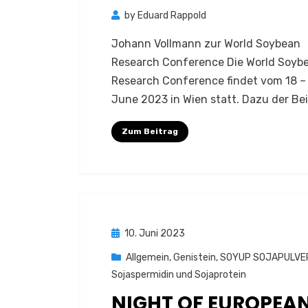
by
Eduard Rappold
Johann Vollmann zur World Soybean
Research Conference Die World Soyb
Research Conference findet vom 18 –
June 2023 in Wien statt. Dazu der Be
Zum Beitrag
Posted
10. Juni 2023
on
Allgemein
,
Genistein
,
SOYUP SOJAPULVER
Sojaspermidin und Sojaprotein
NIGHT OF EUROPEA