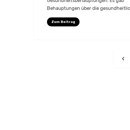
Gesundheitsbehauptungen: Es gab
Behauptungen über die gesundheitli
Zum Beitrag
Seitennummerierung
PR
der
P
Beiträge