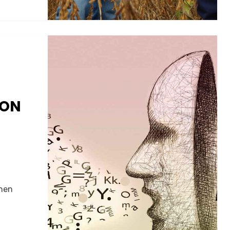
ION
onen
: