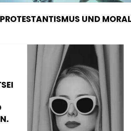
SCHLAGWORT
:
PROTESTANTISMUS UND MORA
SEI
D
N.