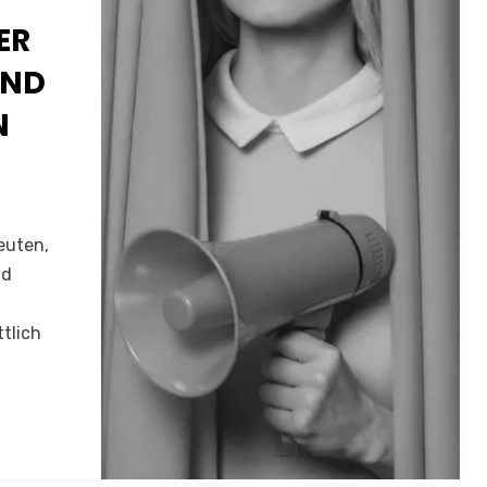
ER
UND
N
euten,
nd
tlich