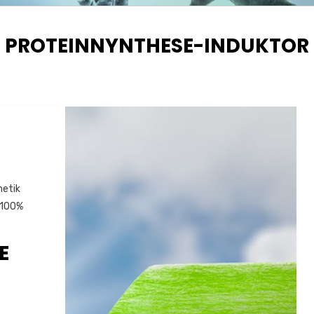
SCHLAGWORT
:
PROTEINNYNTHESE-INDUKTOR
netik
 100%
E