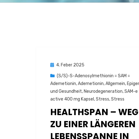
Posted
4. Feber 2025
on
(S/S)-S-Adenosylmethionin = SAM =
Ademetionin
,
Ademetionin
,
Allgemein
,
Epige
und Gesundheit
,
Neurodegeneration
,
SAM-e
active 400 mg Kapsel
,
Stress
,
Stress
HEALTHSPAN – WEG
ZU EINER LÄNGEREN
LEBENSSPANNE IN