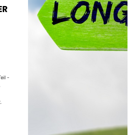
ER
il -
s
,