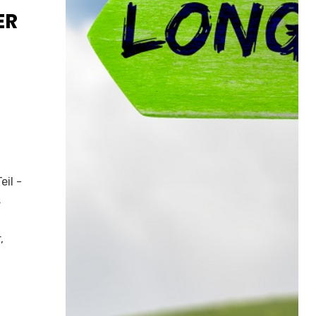
ER
il -
s
,