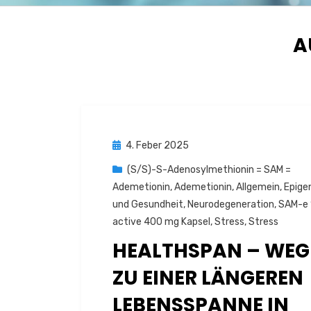
S
:
A
Posted
4. Feber 2025
on
(S/S)-S-Adenosylmethionin = SAM =
Ademetionin
,
Ademetionin
,
Allgemein
,
Epige
und Gesundheit
,
Neurodegeneration
,
SAM-e
active 400 mg Kapsel
,
Stress
,
Stress
HEALTHSPAN – WEG
ZU EINER LÄNGEREN
LEBENSSPANNE IN