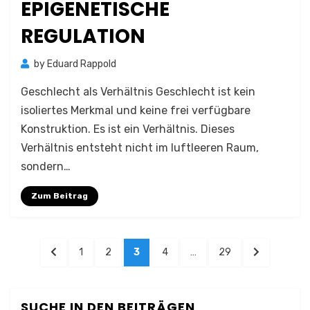
EPIGENETISCHE
REGULATION
by
Eduard Rappold
Geschlecht als Verhältnis Geschlecht ist kein
isoliertes Merkmal und keine frei verfügbare
Konstruktion. Es ist ein Verhältnis. Dieses
Verhältnis entsteht nicht im luftleeren Raum,
sondern…
Zum Beitrag
Seitennummerierung
PREVIOUS
PAGE
PAGE
PAGE
PAGE
PAGE
NEXT
1
2
3
4
…
29
der
PAGE
PAGE
Beiträge
SUCHE IN DEN BEITRÄGEN